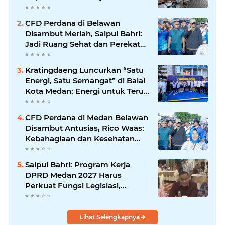
Kesehatan
CFD Perdana di Belawan
Disambut Meriah, Saipul Bahri:
Jadi Ruang Sehat dan Perekat
Kebersamaan Warga Medan
Utara
Kratingdaeng Luncurkan “Satu
Energi, Satu Semangat” di Balai
Kota Medan: Energi untuk Terus
Bergerak Maju
CFD Perdana di Medan Belawan
Disambut Antusias, Rico Waas:
Kebahagiaan dan Kesehatan
Harus Hadir di Seluruh Penjuru
Kota
Saipul Bahri: Program Kerja
DPRD Medan 2027 Harus
Perkuat Fungsi Legislasi,
Anggaran dan Pengawasan
Lihat Selengkapnya