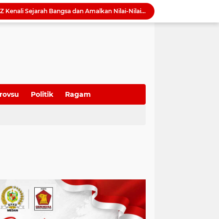
Maknai HUT RI ke-81, Rico Waas: Kemerdekaan Harus Dirasakan Masyarakat Lewat Peningkatan Pelayanan Publik
Pemko Medan Kerahkan Alat Berat Bersihkan Parit Tersumbat Penuh Sedimen di Jalan Taduan
Ultah ke-58, Dame Duma Gelar Donor Darah dan Pemeriksaan tes HPV DNA Gratis untuk 100 Perempuan
Momen Haru Dame Duma di Tengah Kegiatan Wasbang, Warga Kompak Beri Kejutan Ultah
QRESTO Jadi Andalan Medan di APEKSI Leadership Dialogue 2026, Digitalisasi Pajak Restoran Diklaim Pertama di Indonesia
Dorong Paket Wisata Terintegrasi, BI Sumut Bidik Perpanjangan Lama Tinggal Wisatawan di Medan
QRESTO Kemandirian Fiskal di Medan dan Deli Serdang, BI Sumut Dorong PAD Naik Tanpa Menaikkan Pajak
Ekonomi Global Melambat, BI Optimistis Ekonomi Sumut 2026 Tumbuh hingga 5,7 Persen
rovsu
Politik
Ragam
Wong Chun Sen Ajak Warga Amalkan Pancasila dan Perkuat Gotong Royong di Tengah Ancaman Radikalisme
David Roni Dorong Gen-Z Kenali Sejarah Bangsa dan Amalkan Nilai-Nilai Pancasila