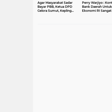
Agar Masyarakat Sadar
Perry Warjiyo : Kont
Bayar PBB, Ketua DPD
Bank Daerah Untuk
Gelora Sumut, Kepling
Ekonomi RI Sangat
Garda Tersepan Harus
Paham Administrasi