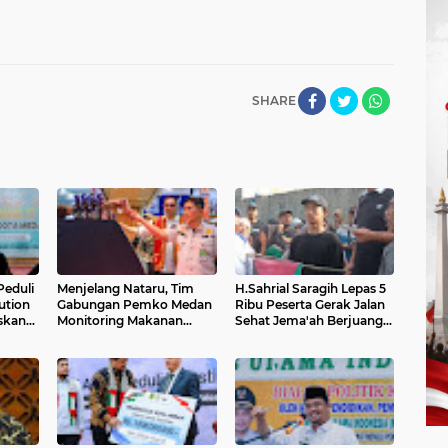
SHARE
Peduli
Menjelang Nataru, Tim
H.Sahrial Saragih Lepas 5
ution
Gabungan Pemko Medan
Ribu Peserta Gerak Jalan
skan
Monitoring Makanan
Sehat Jema'ah Berjuang
Kadaluarsa
'AMIN' Sumut