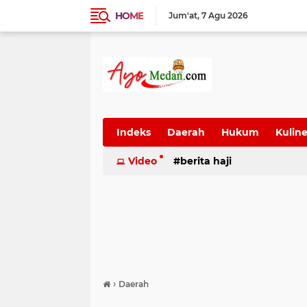
HOME
Jum'at
7 Agu 2026
Indeks
Daerah
Hukum
Kuline
SUmatera Utara
Video
berita haji
Wisata
›
Daerah