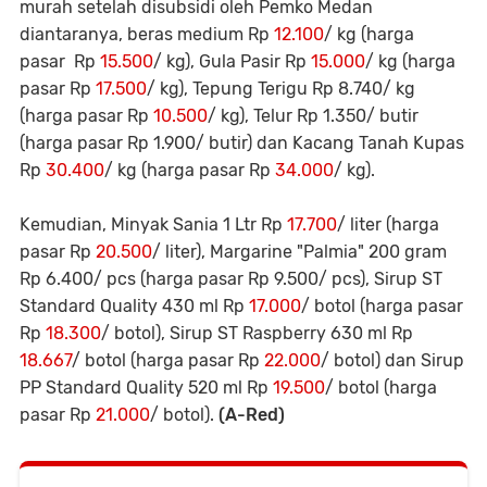
murah setelah disubsidi oleh Pemko Medan
diantaranya, beras medium Rp
12.100
/ kg (harga
pasar Rp
15.500
/ kg), Gula Pasir Rp
15.000
/ kg (harga
pasar Rp
17.500
/ kg), Tepung Terigu Rp 8.740/ kg
(harga pasar Rp
10.500
/ kg), Telur Rp 1.350/ butir
(harga pasar Rp 1.900/ butir) dan Kacang Tanah Kupas
Rp
30.400
/ kg (harga pasar Rp
34.000
/ kg).
Kemudian, Minyak Sania 1 Ltr Rp
17.700
/ liter (harga
pasar Rp
20.500
/ liter), Margarine "Palmia" 200 gram
Rp 6.400/ pcs (harga pasar Rp 9.500/ pcs), Sirup ST
Standard Quality 430 ml Rp
17.000
/ botol (harga pasar
Rp
18.300
/ botol), Sirup ST Raspberry 630 ml Rp
18.667
/ botol (harga pasar Rp
22.000
/ botol) dan Sirup
PP Standard Quality 520 ml Rp
19.500
/ botol (harga
pasar Rp
21.000
/ botol).
(A-Red)