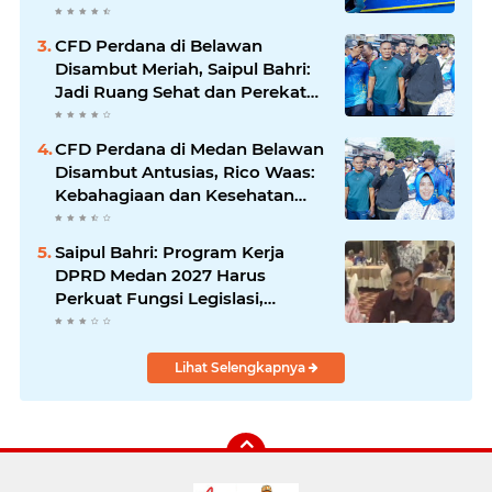
Bergerak Maju
CFD Perdana di Belawan
Disambut Meriah, Saipul Bahri:
Jadi Ruang Sehat dan Perekat
Kebersamaan Warga Medan
Utara
CFD Perdana di Medan Belawan
Disambut Antusias, Rico Waas:
Kebahagiaan dan Kesehatan
Harus Hadir di Seluruh Penjuru
Kota
Saipul Bahri: Program Kerja
DPRD Medan 2027 Harus
Perkuat Fungsi Legislasi,
Anggaran dan Pengawasan
Lihat Selengkapnya