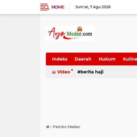
HOME
Jum'at
7 Agu 2026
Indeks
Daerah
Hukum
Kuline
SUmatera Utara
Video
berita haji
Wisata
›
Pemko Medan