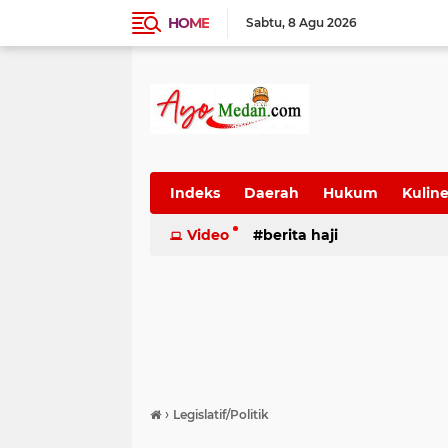
HOME
Sabtu
8 Agu 2026
Indeks
Daerah
Hukum
Kuline
SUmatera Utara
Video
berita haji
Wisata
›
Legislatif/Politik