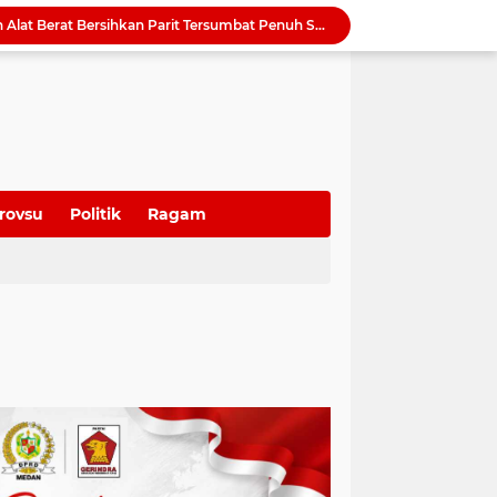
Ultah ke-58, Dame Duma Gelar Donor Darah dan Pemeriksaan tes HPV DNA Gratis untuk 100 Perempuan
Momen Haru Dame Duma di Tengah Kegiatan Wasbang, Warga Kompak Beri Kejutan Ultah
QRESTO Jadi Andalan Medan di APEKSI Leadership Dialogue 2026, Digitalisasi Pajak Restoran Diklaim Pertama di Indonesia
Dorong Paket Wisata Terintegrasi, BI Sumut Bidik Perpanjangan Lama Tinggal Wisatawan di Medan
QRESTO Kemandirian Fiskal di Medan dan Deli Serdang, BI Sumut Dorong PAD Naik Tanpa Menaikkan Pajak
Ekonomi Global Melambat, BI Optimistis Ekonomi Sumut 2026 Tumbuh hingga 5,7 Persen
Serapan Anggaran Terendah, Inspektorat 'Warning' Kinerja Kadis Perkimcikataru Medan
Ketua DPRD Sumut Ajak Warga Kibarkan Bendera Merah Putih Sambut HUT ke-81 Kemerdekaan RI
rovsu
Politik
Ragam
Maknai HUT RI ke-81, Rico Waas: Kemerdekaan Harus Dirasakan Masyarakat Lewat Peningkatan Pelayanan Publik
Pemko Medan Kerahkan Alat Berat Bersihkan Parit Tersumbat Penuh Sedimen di Jalan Taduan