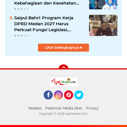
Kebahagiaan dan Kesehatan
Harus Hadir di Seluruh Penjuru
Kota
Saipul Bahri: Program Kerja
DPRD Medan 2027 Harus
Perkuat Fungsi Legislasi,
Anggaran dan Pengawasan
Lihat Selengkapnya
Facebook
Instagram
Pinterest
Twitter
Redaksi
Pedoman Media Siber
Privacy
Copyright ©
2026 AyoMedan.Com