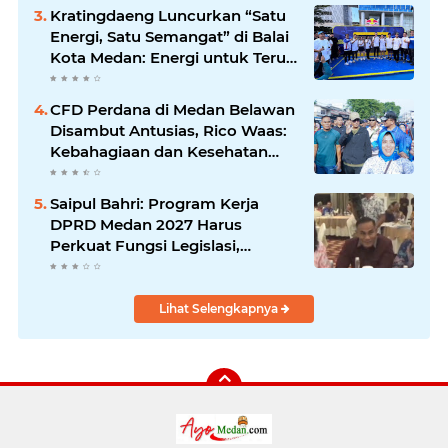
Utara
Kratingdaeng Luncurkan “Satu
Energi, Satu Semangat” di Balai
Kota Medan: Energi untuk Terus
Bergerak Maju
CFD Perdana di Medan Belawan
Disambut Antusias, Rico Waas:
Kebahagiaan dan Kesehatan
Harus Hadir di Seluruh Penjuru
Kota
Saipul Bahri: Program Kerja
DPRD Medan 2027 Harus
Perkuat Fungsi Legislasi,
Anggaran dan Pengawasan
Lihat Selengkapnya