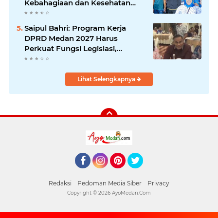
Kebahagiaan dan Kesehatan
Harus Hadir di Seluruh Penjuru
Kota
Saipul Bahri: Program Kerja
DPRD Medan 2027 Harus
Perkuat Fungsi Legislasi,
Anggaran dan Pengawasan
Lihat Selengkapnya
Facebook
Instagram
Pinterest
Twitter
Redaksi
Pedoman Media Siber
Privacy
Copyright ©
2026 AyoMedan.Com