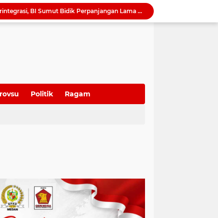
QRESTO Kemandirian Fiskal di Medan dan Deli Serdang, BI Sumut Dorong PAD Naik Tanpa Menaikkan Pajak
Ekonomi Global Melambat, BI Optimistis Ekonomi Sumut 2026 Tumbuh hingga 5,7 Persen
Serapan Anggaran Terendah, Inspektorat 'Warning' Kinerja Kadis Perkimcikataru Medan
Ketua DPRD Sumut Ajak Warga Kibarkan Bendera Merah Putih Sambut HUT ke-81 Kemerdekaan RI
Harmonisasi Ranperda Pajak dan Retribusi, Erisda: Sekretariat DPRD Medan Perkuat Kepastian Hukum Regulasi Daerah
Sutarto Targetkan Banteng Sumut Merah FC Harumkan Nama Sumut di Soekarno Cup 2026
Tak Lagi Menunggu Laporan, Dinas SDABMBK Medan Jemput Bola Petakan Infrastruktur Bermasalah Lewat “Misi Energik”
Camat Sunggal Guntur Respons Cepat dan Bantu Sak'Iyah Dapatkan Akses Layanan Kesehatan
rovsu
Politik
Ragam
QRESTO Jadi Andalan Medan di APEKSI Leadership Dialogue 2026, Digitalisasi Pajak Restoran Diklaim Pertama di Indonesia
Dorong Paket Wisata Terintegrasi, BI Sumut Bidik Perpanjangan Lama Tinggal Wisatawan di Medan