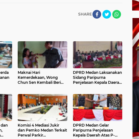
SHARE
Perda
Maknai Hari
DPRD Medan Laksanakan
tanan
Kemerdekaan, Wong
Sidang Paripurna
Chun Sen Kembali Beri
Penjelasan Kepala Daerah
Asupan Susu dan Vitamin
Atas R-APBD TA 2025
l
Pada Bayi Stunting
 dan
Komisi 4 Mediasi Jukir
DPRD Medan Gelar
n,
dan Pemko Medan Terkait
Paripurna Penjelasan
a
Perwal Parkir
Kepala Daerah Atas P-