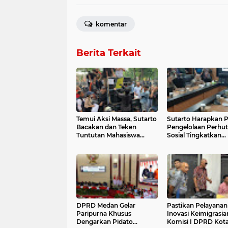
komentar
Berita Terkait
Temui Aksi Massa, Sutarto
Sutarto Harapkan 
Bacakan dan Teken
Pengelolaan Perhu
Tuntutan Mahasiswa
Sosial Tingkatkan
Kawal Putusan MK
Kesejahteraan
Masyarakat Marjina
DPRD Medan Gelar
Pastikan Pelayanan
Paripurna Khusus
Inovasi Keimigrasia
Dengarkan Pidato
Komisi I DPRD Kot