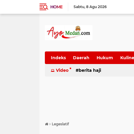
HOME
Sabtu
8 Agu 2026
Indeks
Daerah
Hukum
Kuline
SUmatera Utara
Video
berita haji
Wisata
›
Legeslatif