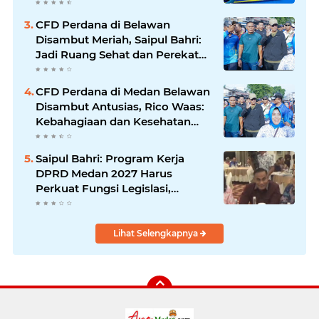
Bergerak Maju
CFD Perdana di Belawan
Disambut Meriah, Saipul Bahri:
Jadi Ruang Sehat dan Perekat
Kebersamaan Warga Medan
Utara
CFD Perdana di Medan Belawan
Disambut Antusias, Rico Waas:
Kebahagiaan dan Kesehatan
Harus Hadir di Seluruh Penjuru
Kota
Saipul Bahri: Program Kerja
DPRD Medan 2027 Harus
Perkuat Fungsi Legislasi,
Anggaran dan Pengawasan
Lihat Selengkapnya