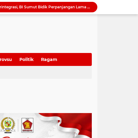
QRESTO Kemandirian Fiskal di Medan dan Deli Serdang, BI Sumut Dorong PAD Naik Tanpa Menaikkan Pajak
Ekonomi Global Melambat, BI Optimistis Ekonomi Sumut 2026 Tumbuh hingga 5,7 Persen
Serapan Anggaran Terendah, Inspektorat 'Warning' Kinerja Kadis Perkimcikataru Medan
Ketua DPRD Sumut Ajak Warga Kibarkan Bendera Merah Putih Sambut HUT ke-81 Kemerdekaan RI
Harmonisasi Ranperda Pajak dan Retribusi, Erisda: Sekretariat DPRD Medan Perkuat Kepastian Hukum Regulasi Daerah
Sutarto Targetkan Banteng Sumut Merah FC Harumkan Nama Sumut di Soekarno Cup 2026
Tak Lagi Menunggu Laporan, Dinas SDABMBK Medan Jemput Bola Petakan Infrastruktur Bermasalah Lewat “Misi Energik”
Camat Sunggal Guntur Respons Cepat dan Bantu Sak'Iyah Dapatkan Akses Layanan Kesehatan
rovsu
Politik
Ragam
QRESTO Jadi Andalan Medan di APEKSI Leadership Dialogue 2026, Digitalisasi Pajak Restoran Diklaim Pertama di Indonesia
Dorong Paket Wisata Terintegrasi, BI Sumut Bidik Perpanjangan Lama Tinggal Wisatawan di Medan