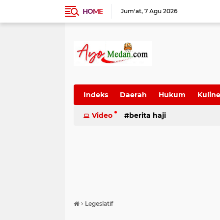
HOME
Jum'at
7 Agu 2026
Indeks
Daerah
Hukum
Kuline
SUmatera Utara
Video
berita haji
Wisata
›
Legeslatif