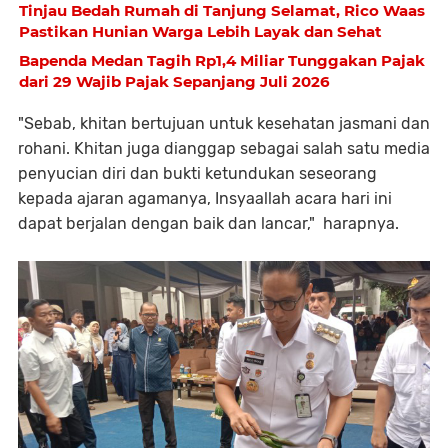
Tinjau Bedah Rumah di Tanjung Selamat, Rico Waas
Pastikan Hunian Warga Lebih Layak dan Sehat
Bapenda Medan Tagih Rp1,4 Miliar Tunggakan Pajak
dari 29 Wajib Pajak Sepanjang Juli 2026
"Sebab, khitan bertujuan untuk kesehatan jasmani dan
rohani. Khitan juga dianggap sebagai salah satu media
penyucian diri dan bukti ketundukan seseorang
kepada ajaran agamanya, Insyaallah acara hari ini
dapat berjalan dengan baik dan lancar," harapnya.