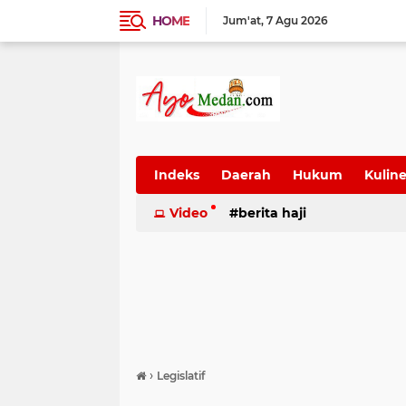
HOME
Jum'at
7 Agu 2026
Indeks
Daerah
Hukum
Kuline
SUmatera Utara
Video
berita haji
Wisata
›
Legislatif