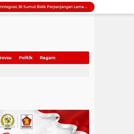
QRESTO Kemandirian Fiskal di Medan dan Deli Serdang, BI Sumut Dorong PAD Naik Tanpa Menaikkan Pajak
Ekonomi Global Melambat, BI Optimistis Ekonomi Sumut 2026 Tumbuh hingga 5,7 Persen
Serapan Anggaran Terendah, Inspektorat 'Warning' Kinerja Kadis Perkimcikataru Medan
Ketua DPRD Sumut Ajak Warga Kibarkan Bendera Merah Putih Sambut HUT ke-81 Kemerdekaan RI
Harmonisasi Ranperda Pajak dan Retribusi, Erisda: Sekretariat DPRD Medan Perkuat Kepastian Hukum Regulasi Daerah
Sutarto Targetkan Banteng Sumut Merah FC Harumkan Nama Sumut di Soekarno Cup 2026
Tak Lagi Menunggu Laporan, Dinas SDABMBK Medan Jemput Bola Petakan Infrastruktur Bermasalah Lewat “Misi Energik”
Camat Sunggal Guntur Respons Cepat dan Bantu Sak'Iyah Dapatkan Akses Layanan Kesehatan
rovsu
Politik
Ragam
QRESTO Jadi Andalan Medan di APEKSI Leadership Dialogue 2026, Digitalisasi Pajak Restoran Diklaim Pertama di Indonesia
Dorong Paket Wisata Terintegrasi, BI Sumut Bidik Perpanjangan Lama Tinggal Wisatawan di Medan