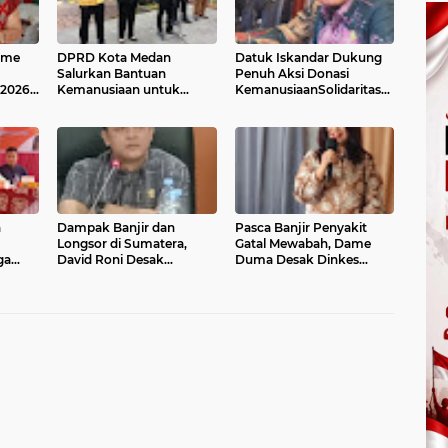
ame
DPRD Kota Medan
Datuk Iskandar Dukung
Salurkan Bantuan
Penuh Aksi Donasi
2026,
Kemanusiaan untuk
KemanusiaanSolidaritas
Korban Terdampak
DPRD Medan untuk
t
Bencana di Aceh Tamiang
Aceh–Sumut:
n
Dampak Banjir dan
Pasca Banjir Penyakit
Longsor di Sumatera,
Gatal Mewabah, Dame
ga
David Roni Desak
Duma Desak Dinkes
a
Pemerintah Tetapkan
Medan Layani Warga
egas
Status Bencana Nasional
Dengan Maksimal