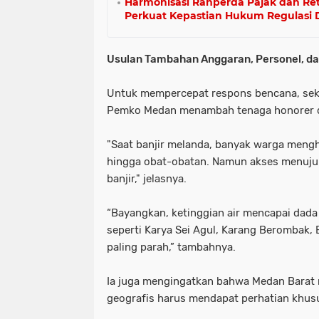
Harmonisasi Ranperda Pajak dan Ret
Perkuat Kepastian Hukum Regulasi 
Usulan Tambahan Anggaran, Personel, da
Untuk mempercepat respons bencana, se
Pemko Medan menambah tenaga honorer d
"Saat banjir melanda, banyak warga meng
hingga obat-obatan. Namun akses menuju l
banjir," jelasnya.
“Bayangkan, ketinggian air mencapai dad
seperti Karya Sei Agul, Karang Berombak, B
paling parah,” tambahnya.
Ia juga mengingatkan bahwa Medan Barat m
geografis harus mendapat perhatian khus