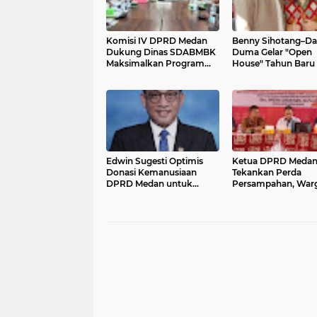
Komisi IV DPRD Medan
Benny Sihotang–D
Dukung Dinas SDABMBK
Duma Gelar "Open
Maksimalkan Program
House" Tahun Baru 
Penanggulangan Banjir di
Pererat Silaturahmi
Tahun 2026
Bersama Masyaraka
Edwin Sugesti Optimis
Ketua DPRD Meda
Donasi Kemanusiaan
Tekankan Perda
DPRD Medan untuk
Persampahan, War
Korban Bencana Aceh–
Diingatkan Waspad
Sumut Terkumpul
Banjir dan Sanksi T
Maksimal