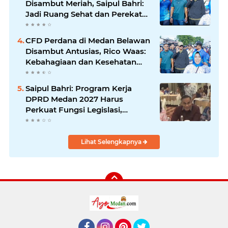
Disambut Meriah, Saipul Bahri:
Jadi Ruang Sehat dan Perekat
Kebersamaan Warga Medan
Utara
CFD Perdana di Medan Belawan
Disambut Antusias, Rico Waas:
Kebahagiaan dan Kesehatan
Harus Hadir di Seluruh Penjuru
Kota
Saipul Bahri: Program Kerja
DPRD Medan 2027 Harus
Perkuat Fungsi Legislasi,
Anggaran dan Pengawasan
Lihat Selengkapnya