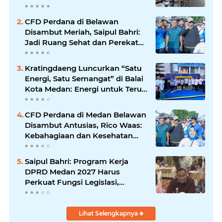
Kesehatan
CFD Perdana di Belawan
Disambut Meriah, Saipul Bahri:
Jadi Ruang Sehat dan Perekat
Kebersamaan Warga Medan
Utara
Kratingdaeng Luncurkan “Satu
Energi, Satu Semangat” di Balai
Kota Medan: Energi untuk Terus
Bergerak Maju
CFD Perdana di Medan Belawan
Disambut Antusias, Rico Waas:
Kebahagiaan dan Kesehatan
Harus Hadir di Seluruh Penjuru
Kota
Saipul Bahri: Program Kerja
DPRD Medan 2027 Harus
Perkuat Fungsi Legislasi,
Anggaran dan Pengawasan
Lihat Selengkapnya