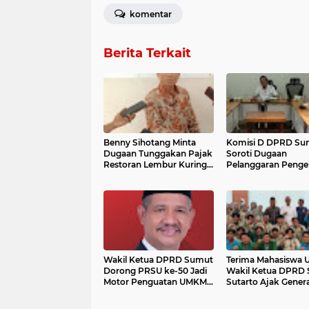
komentar
Berita Terkait
Benny Sihotang Minta
Komisi D DPRD Su
Dugaan Tunggakan Pajak
Soroti Dugaan
Restoran Lembur Kuring
Pelanggaran Penge
Medan Ditelusuri
Limbah dan Pajak
Sejumlah Restoran
Akan Dilibatkan da
RDP Lanjutan
Wakil Ketua DPRD Sumut
Terima Mahasiswa 
Dorong PRSU ke-50 Jadi
Wakil Ketua DPRD
Motor Penguatan UMKM
Sutarto Ajak Genera
dan Pariwisata Daerah
Muda Perkuat Litera
Digital dan Berpikir 