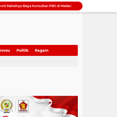
Tinjau Bedah Rumah di Tanjung Selamat, Rico Waas Pastikan Hunian Warga Lebih Layak dan Sehat
Wong Chun Sen Tegaskan Sinergi DPRD dan Polres Belawan untuk Wujudkan Medan Utara Aman dan Kondusif
Bapenda Medan Tagih Rp1,4 Miliar Tunggakan Pajak dari 29 Wajib Pajak Sepanjang Juli 2026
Samsung Hadirkan Galaxy Z8 Series, Pilihan Smartphone Lipat untuk Beragam Gaya Hidup
Raker 2026 Ditutup, Erisda Hutasoit: DPRD Medan Matangkan Program Kerja 2027 dan Perkuat Tiga Fungsi Dewan
Tutup Diklat Manajemen Risiko, Harli Siregar Tekankan Lima Langkah Perkuat Tata Kelola Kejaksaan
Rico Waas Tunjuk Erfin Fachrur Razi sebagai Plh Sekda Medan, Tunggu Seleksi Pejabat Definitif
Tutup Raker 2026, Wong Chun Sen: Hasil Rapat Segera Ditindaklanjuti untuk Jawab Keluhan Warga
rovsu
Politik
Ragam
Camat Sunggal Guntur Respons Cepat dan Bantu Sak'Iyah Dapatkan Akses Layanan Kesehatan
oti Mahalnya Biaya Konsultan PBG di Medan