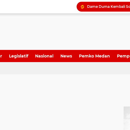
r
Legislatif
Nasional
News
Pemko Medan
Pemp
Dame Duma Kembali Sor