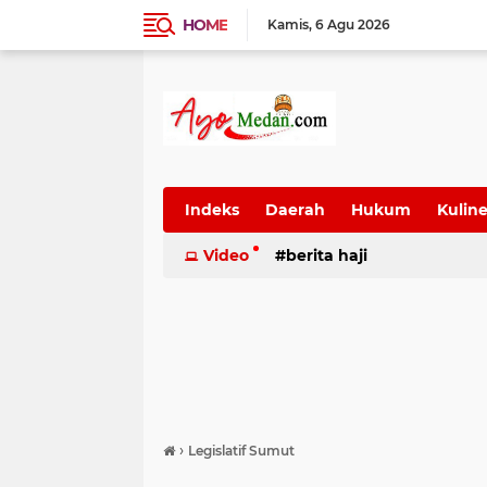
HOME
Kamis
6 Agu 2026
Indeks
Daerah
Hukum
Kuline
SUmatera Utara
Video
berita haji
Wisata
›
Legislatif Sumut