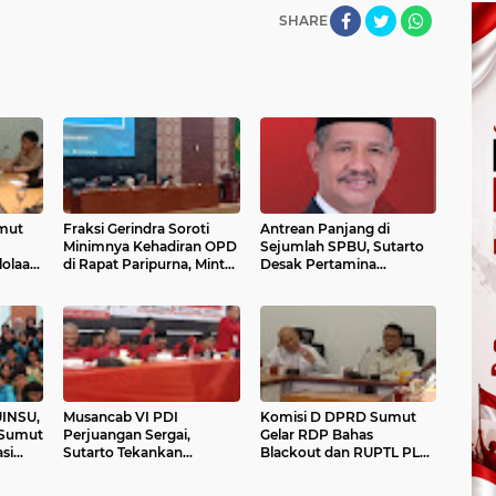
SHARE
mut
Fraksi Gerindra Soroti
Antrean Panjang di
Minimnya Kehadiran OPD
Sejumlah SPBU, Sutarto
lolaan
di Rapat Paripurna, Minta
Desak Pertamina
Pemprov Sumut Perkuat
Pastikan Pasokan BBM di
, APH
Kinerja dan Tata Kelola
Sumut Tetap Aman
lam
APBD 2025
UINSU,
Musancab VI PDI
Komisi D DPRD Sumut
 Sumut
Perjuangan Sergai,
Gelar RDP Bahas
si
Sutarto Tekankan
Blackout dan RUPTL PLN,
si
Soliditas Kader dan Kerja
Desak Kompensasi untuk
Kritis
Nyata untuk Rakyat
Masyarakat