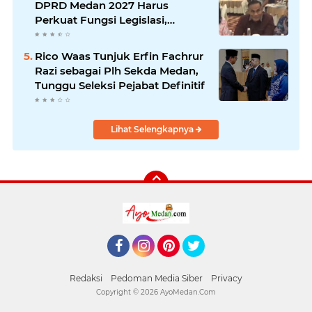
DPRD Medan 2027 Harus
Perkuat Fungsi Legislasi,
Anggaran dan Pengawasan
Rico Waas Tunjuk Erfin Fachrur
Razi sebagai Plh Sekda Medan,
Tunggu Seleksi Pejabat Definitif
Lihat Selengkapnya
Facebook
Instagram
Pinterest
Twitter
Redaksi
Pedoman Media Siber
Privacy
Copyright ©
2026 AyoMedan.Com