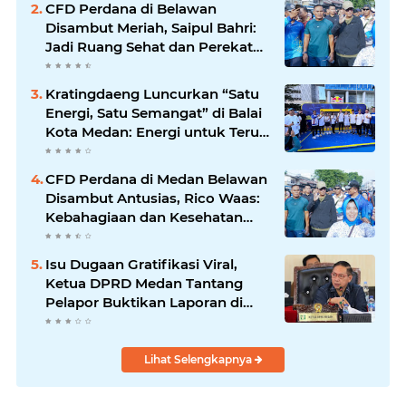
CFD Perdana di Belawan
Disambut Meriah, Saipul Bahri:
Jadi Ruang Sehat dan Perekat
Kebersamaan Warga Medan
Utara
Kratingdaeng Luncurkan “Satu
Energi, Satu Semangat” di Balai
Kota Medan: Energi untuk Terus
Bergerak Maju
CFD Perdana di Medan Belawan
Disambut Antusias, Rico Waas:
Kebahagiaan dan Kesehatan
Harus Hadir di Seluruh Penjuru
Kota
Isu Dugaan Gratifikasi Viral,
Ketua DPRD Medan Tantang
Pelapor Buktikan Laporan di
KPK dan Kejagung
Lihat Selengkapnya