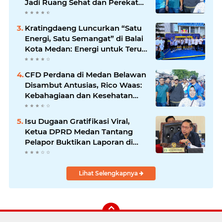
Jadi Ruang Sehat dan Perekat
Kebersamaan Warga Medan
Utara
Kratingdaeng Luncurkan “Satu
Energi, Satu Semangat” di Balai
Kota Medan: Energi untuk Terus
Bergerak Maju
CFD Perdana di Medan Belawan
Disambut Antusias, Rico Waas:
Kebahagiaan dan Kesehatan
Harus Hadir di Seluruh Penjuru
Kota
Isu Dugaan Gratifikasi Viral,
Ketua DPRD Medan Tantang
Pelapor Buktikan Laporan di
KPK dan Kejagung
Lihat Selengkapnya