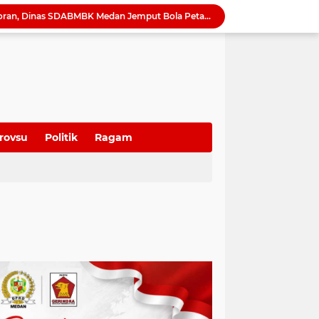
Camat Sunggal Guntur Respons Cepat dan Bantu Sak'Iyah Dapatkan Akses Layanan Kesehatan
oti Mahalnya Biaya Konsultan PBG di Medan
Tinjau Bedah Rumah di Tanjung Selamat, Rico Waas Pastikan Hunian Warga Lebih Layak dan Sehat
Wong Chun Sen Tegaskan Sinergi DPRD dan Polres Belawan untuk Wujudkan Medan Utara Aman dan Kondusif
Bapenda Medan Tagih Rp1,4 Miliar Tunggakan Pajak dari 29 Wajib Pajak Sepanjang Juli 2026
Samsung Hadirkan Galaxy Z8 Series, Pilihan Smartphone Lipat untuk Beragam Gaya Hidup
Raker 2026 Ditutup, Erisda Hutasoit: DPRD Medan Matangkan Program Kerja 2027 dan Perkuat Tiga Fungsi Dewan
Tutup Diklat Manajemen Risiko, Harli Siregar Tekankan Lima Langkah Perkuat Tata Kelola Kejaksaan
rovsu
Politik
Ragam
Sutarto Targetkan Banteng Sumut Merah FC Harumkan Nama Sumut di Soekarno Cup 2026
Tak Lagi Menunggu Laporan, Dinas SDABMBK Medan Jemput Bola Petakan Infrastruktur Bermasalah Lewat “Misi Energik”