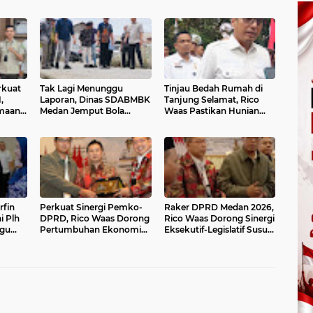
rkuat
Tak Lagi Menunggu
Tinjau Bedah Rumah di
,
Laporan, Dinas SDABMBK
Tanjung Selamat, Rico
imaan
Medan Jemput Bola
Waas Pastikan Hunian
Petakan Infrastruktur
Warga Lebih Layak dan
TSL
Bermasalah Lewat “Misi
Sehat
Energik”
rfin
Perkuat Sinergi Pemko-
Raker DPRD Medan 2026,
i Plh
DPRD, Rico Waas Dorong
Rico Waas Dorong Sinergi
ggu
Pertumbuhan Ekonomi
Eksekutif-Legislatif Susun
itif
dan Penyelesaian
Program Tepat Sasaran
Persoalan Warga