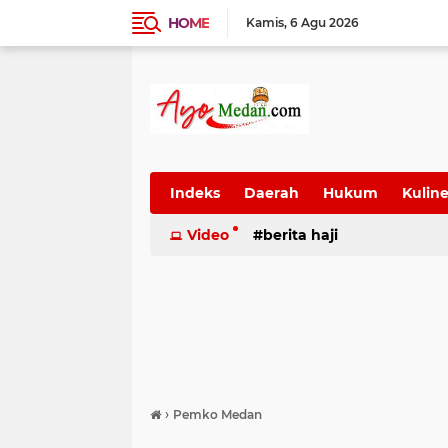
HOME
Kamis
6 Agu 2026
Indeks
Daerah
Hukum
Kuline
SUmatera Utara
Video
berita haji
Wisata
›
Pemko Medan