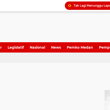
Dame Duma Kembali Sor
r
Legislatif
Nasional
News
Pemko Medan
Pemp