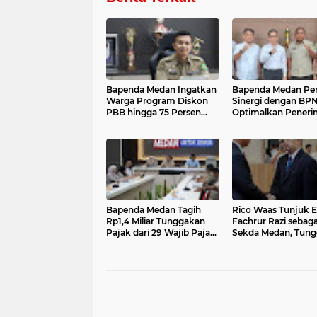
Bapenda Medan Ingatkan
Bapenda Medan Pe
Warga Program Diskon
Sinergi dengan BPN
PBB hingga 75 Persen
Optimalkan Pener
Segera Berakhir, Agha:
BPHTB melalui
Manfaatkan Sebelum 31
Sinkronisasi Data P
Juli
Bapenda Medan Tagih
Rico Waas Tunjuk E
Rp1,4 Miliar Tunggakan
Fachrur Razi sebaga
Pajak dari 29 Wajib Pajak
Sekda Medan, Tun
Sepanjang Juli 2026
Seleksi Pejabat Defin