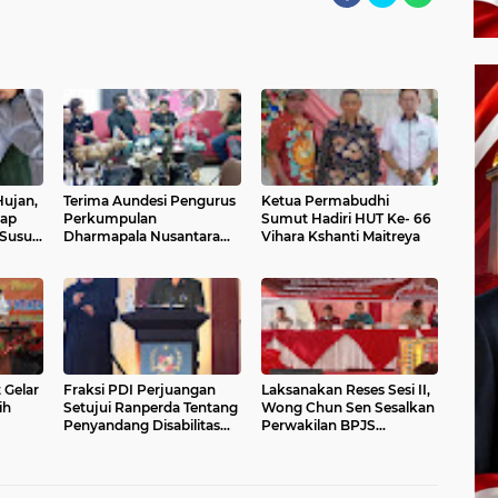
Hujan,
Terima Aundesi Pengurus
Ketua Permabudhi
tap
Perkumpulan
Sumut Hadiri HUT Ke- 66
 Susu
Dharmapala Nusantara
Vihara Kshanti Maitreya
Bayi
Sumut, Wong Chun Sen:
Visi Misi nya Bagus Jadi
Wajib Didukung
Gelar
Fraksi PDI Perjuangan
Laksanakan Reses Sesi II,
ih
Setujui Ranperda Tentang
Wong Chun Sen Sesalkan
Penyandang Disabilitas
Perwakilan BPJS
jizat
dan Lansia Menjadi Perda
Kesehatan Tidak Hadir