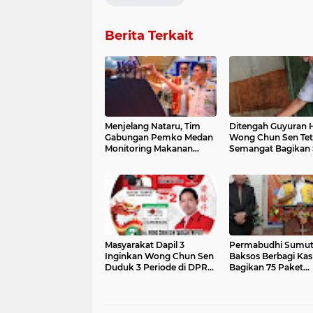
Berita Terkait
Menjelang Nataru, Tim
Ditengah Guyuran 
Gabungan Pemko Medan
Wong Chun Sen Te
Monitoring Makanan
Semangat Bagikan
Kadaluarsa
dan Vitamin Buat 5 
Stunting
Masyarakat Dapil 3
Permabudhi Sumut 
Inginkan Wong Chun Sen
Baksos Berbagi Kas
Duduk 3 Periode di DPRD
Bagikan 75 Paket
Kota Medan
Sembako di GBI 'Mu
Itu Nyata'