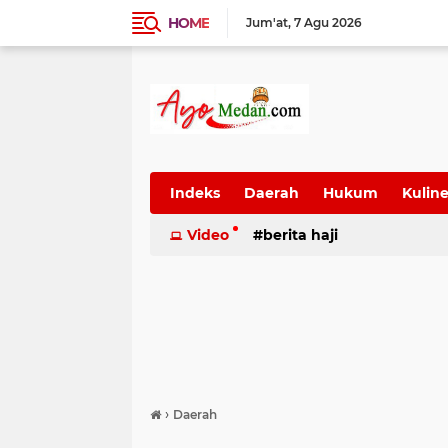
HOME
Jum'at
7 Agu 2026
Indeks
Daerah
Hukum
Kuline
SUmatera Utara
Video
berita haji
Wisata
›
Daerah