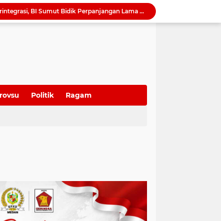
QRESTO Kemandirian Fiskal di Medan dan Deli Serdang, BI Sumut Dorong PAD Naik Tanpa Menaikkan Pajak
Ekonomi Global Melambat, BI Optimistis Ekonomi Sumut 2026 Tumbuh hingga 5,7 Persen
Serapan Anggaran Terendah, Inspektorat 'Warning' Kinerja Kadis Perkimcikataru Medan
Ketua DPRD Sumut Ajak Warga Kibarkan Bendera Merah Putih Sambut HUT ke-81 Kemerdekaan RI
Harmonisasi Ranperda Pajak dan Retribusi, Erisda: Sekretariat DPRD Medan Perkuat Kepastian Hukum Regulasi Daerah
Sutarto Targetkan Banteng Sumut Merah FC Harumkan Nama Sumut di Soekarno Cup 2026
Tak Lagi Menunggu Laporan, Dinas SDABMBK Medan Jemput Bola Petakan Infrastruktur Bermasalah Lewat “Misi Energik”
Camat Sunggal Guntur Respons Cepat dan Bantu Sak'Iyah Dapatkan Akses Layanan Kesehatan
rovsu
Politik
Ragam
QRESTO Jadi Andalan Medan di APEKSI Leadership Dialogue 2026, Digitalisasi Pajak Restoran Diklaim Pertama di Indonesia
Dorong Paket Wisata Terintegrasi, BI Sumut Bidik Perpanjangan Lama Tinggal Wisatawan di Medan