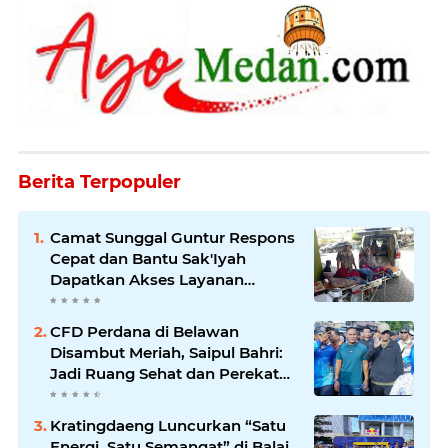
Berita Terpopuler
Camat Sunggal Guntur Respons
Cepat dan Bantu Sak'Iyah
Dapatkan Akses Layanan
Kesehatan
CFD Perdana di Belawan
Disambut Meriah, Saipul Bahri:
Jadi Ruang Sehat dan Perekat
Kebersamaan Warga Medan
Utara
Kratingdaeng Luncurkan “Satu
Energi, Satu Semangat” di Balai