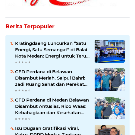
Berita Terpopuler
Kratingdaeng Luncurkan “Satu
Energi, Satu Semangat” di Balai
Kota Medan: Energi untuk Terus
Bergerak Maju
CFD Perdana di Belawan
Disambut Meriah, Saipul Bahri:
Jadi Ruang Sehat dan Perekat
Kebersamaan Warga Medan
Utara
CFD Perdana di Medan Belawan
Disambut Antusias, Rico Waas:
Kebahagiaan dan Kesehatan
Harus Hadir di Seluruh Penjuru
Kota
Isu Dugaan Gratifikasi Viral,
Ketua DPRD Medan Tantang