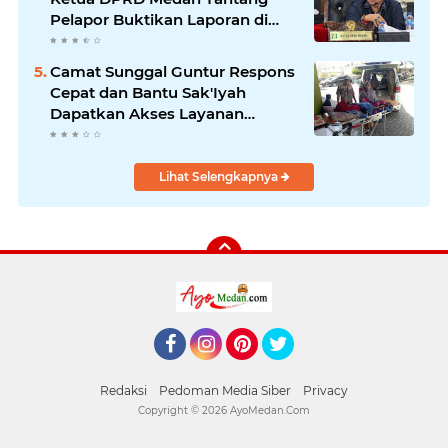
Pelapor Buktikan Laporan di
KPK dan Kejagung
Camat Sunggal Guntur Respons
Cepat dan Bantu Sak'Iyah
Dapatkan Akses Layanan
Kesehatan
Lihat Selengkapnya
Facebook
Instagram
Pinterest
Twitter
Redaksi
Pedoman Media Siber
Privacy
Copyright ©
2026 AyoMedan.Com