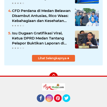
Bergerak Maju
CFD Perdana di Medan Belawan
Disambut Antusias, Rico Waas:
Kebahagiaan dan Kesehatan
Harus Hadir di Seluruh Penjuru
Kota
Isu Dugaan Gratifikasi Viral,
Ketua DPRD Medan Tantang
Pelapor Buktikan Laporan di
KPK dan Kejagung
Lihat Selengkapnya
Facebook
Instagram
Pinterest
Twitter