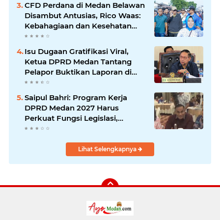
Utara
CFD Perdana di Medan Belawan
Disambut Antusias, Rico Waas:
Kebahagiaan dan Kesehatan
Harus Hadir di Seluruh Penjuru
Kota
Isu Dugaan Gratifikasi Viral,
Ketua DPRD Medan Tantang
Pelapor Buktikan Laporan di
KPK dan Kejagung
Saipul Bahri: Program Kerja
DPRD Medan 2027 Harus
Perkuat Fungsi Legislasi,
Anggaran dan Pengawasan
Lihat Selengkapnya