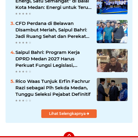
Energi, Satu Semangat” di Balai
Kota Medan: Energi untuk Terus
Bergerak Maju
CFD Perdana di Belawan
Disambut Meriah, Saipul Bahri:
Jadi Ruang Sehat dan Perekat
Kebersamaan Warga Medan
Utara
Saipul Bahri: Program Kerja
DPRD Medan 2027 Harus
Perkuat Fungsi Legislasi,
Anggaran dan Pengawasan
Rico Waas Tunjuk Erfin Fachrur
Razi sebagai Plh Sekda Medan,
Tunggu Seleksi Pejabat Definitif
Lihat Selengkapnya