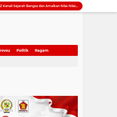
Maknai HUT RI ke-81, Rico Waas: Kemerdekaan Harus Dirasakan Masyarakat Lewat Peningkatan Pelayanan Publik
Pemko Medan Kerahkan Alat Berat Bersihkan Parit Tersumbat Penuh Sedimen di Jalan Taduan
Ultah ke-58, Dame Duma Gelar Donor Darah dan Pemeriksaan tes HPV DNA Gratis untuk 100 Perempuan
Momen Haru Dame Duma di Tengah Kegiatan Wasbang, Warga Kompak Beri Kejutan Ultah
QRESTO Jadi Andalan Medan di APEKSI Leadership Dialogue 2026, Digitalisasi Pajak Restoran Diklaim Pertama di Indonesia
Dorong Paket Wisata Terintegrasi, BI Sumut Bidik Perpanjangan Lama Tinggal Wisatawan di Medan
QRESTO Kemandirian Fiskal di Medan dan Deli Serdang, BI Sumut Dorong PAD Naik Tanpa Menaikkan Pajak
Ekonomi Global Melambat, BI Optimistis Ekonomi Sumut 2026 Tumbuh hingga 5,7 Persen
rovsu
Politik
Ragam
Wong Chun Sen Ajak Warga Amalkan Pancasila dan Perkuat Gotong Royong di Tengah Ancaman Radikalisme
David Roni Dorong Gen-Z Kenali Sejarah Bangsa dan Amalkan Nilai-Nilai Pancasila