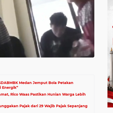
s SDABMBK Medan Jemput Bola Petakan
i Energik”
amat, Rico Waas Pastikan Hunian Warga Lebih
unggakan Pajak dari 29 Wajib Pajak Sepanjang