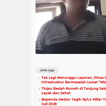
Lihat juga
Tak Lagi Menunggu Laporan, Dina
Infrastruktur Bermasalah Lewat “Mis
Tinjau Bedah Rumah di Tanjung Sel
Layak dan Sehat
Bapenda Medan Tagih Rp1,4 Miliar T
Juli 2026