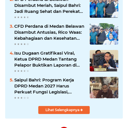
Disambut Meriah, Saipul Bahri:
Jadi Ruang Sehat dan Perekat
Kebersamaan Warga Medan
Utara
CFD Perdana di Medan Belawan
Disambut Antusias, Rico Waas:
Kebahagiaan dan Kesehatan
Harus Hadir di Seluruh Penjuru
Kota
Isu Dugaan Gratifikasi Viral,
Ketua DPRD Medan Tantang
Pelapor Buktikan Laporan di
KPK dan Kejagung
Saipul Bahri: Program Kerja
DPRD Medan 2027 Harus
Perkuat Fungsi Legislasi,
Anggaran dan Pengawasan
Lihat Selengkapnya