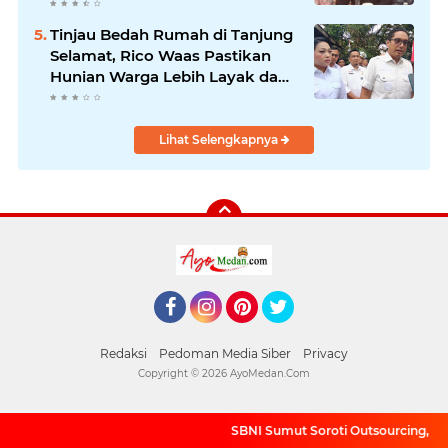
Anggaran dan Pengawasan
Tinjau Bedah Rumah di Tanjung
Selamat, Rico Waas Pastikan
Hunian Warga Lebih Layak dan
Sehat
Lihat Selengkapnya
Facebook
Instagram
Pinterest
Twitter
Redaksi
Pedoman Media Siber
Privacy
Copyright ©
2026 AyoMedan.Com
SBNI Sumut Soroti Outsourcing, Upah da