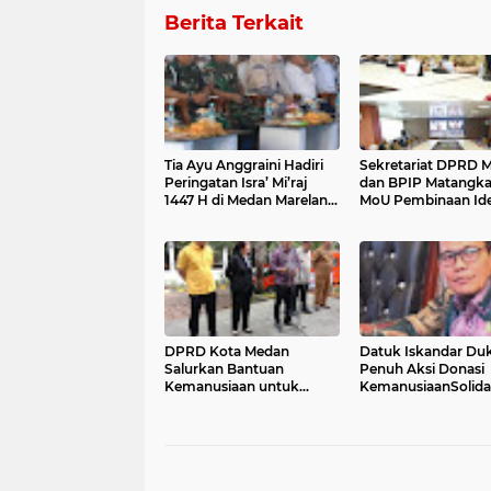
Berita Terkait
Tia Ayu Anggraini Hadiri
Sekretariat DPRD 
Peringatan Isra’ Mi’raj
dan BPIP Matangk
1447 H di Medan Marelan,
MoU Pembinaan Ide
Ajak Warga Perkuat Iman
Pancasila dan Waw
dan Kepedulian
Kebangsaan
DPRD Kota Medan
Datuk Iskandar Du
Salurkan Bantuan
Penuh Aksi Donasi
Kemanusiaan untuk
KemanusiaanSolidar
Korban Terdampak
DPRD Medan untu
Bencana di Aceh Tamiang
Aceh–Sumut: