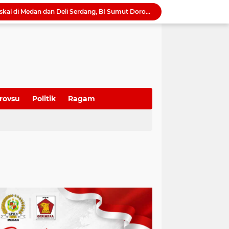
QRESTO Kemandirian Fiskal di Medan dan Deli Serdang, BI Sumut Dorong PAD Naik Tanpa Menaikkan Pajak
Ekonomi Global Melambat, BI Optimistis Ekonomi Sumut 2026 Tumbuh hingga 5,7 Persen
Serapan Anggaran Terendah, Inspektorat 'Warning' Kinerja Kadis Perkimcikataru Medan
Ketua DPRD Sumut Ajak Warga Kibarkan Bendera Merah Putih Sambut HUT ke-81 Kemerdekaan RI
Harmonisasi Ranperda Pajak dan Retribusi, Erisda: Sekretariat DPRD Medan Perkuat Kepastian Hukum Regulasi Daerah
Sutarto Targetkan Banteng Sumut Merah FC Harumkan Nama Sumut di Soekarno Cup 2026
Tak Lagi Menunggu Laporan, Dinas SDABMBK Medan Jemput Bola Petakan Infrastruktur Bermasalah Lewat “Misi Energik”
Camat Sunggal Guntur Respons Cepat dan Bantu Sak'Iyah Dapatkan Akses Layanan Kesehatan
rovsu
Politik
Ragam
QRESTO Jadi Andalan Medan di APEKSI Leadership Dialogue 2026, Digitalisasi Pajak Restoran Diklaim Pertama di Indonesia
Dorong Paket Wisata Terintegrasi, BI Sumut Bidik Perpanjangan Lama Tinggal Wisatawan di Medan