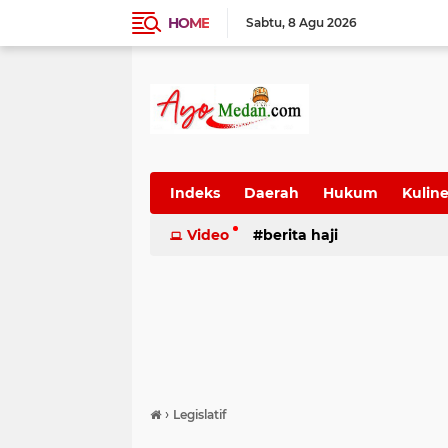
HOME
Sabtu
8 Agu 2026
Indeks
Daerah
Hukum
Kuline
SUmatera Utara
Video
berita haji
Wisata
›
Legislatif