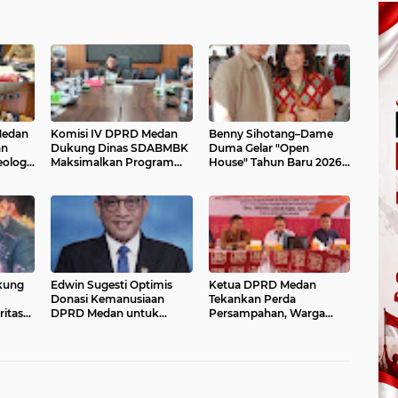
Medan
Komisi IV DPRD Medan
Benny Sihotang–Dame
an
Dukung Dinas SDABMBK
Duma Gelar "Open
ologi
Maksimalkan Program
House" Tahun Baru 2026,
asan
Penanggulangan Banjir di
Pererat Silaturahmi
Tahun 2026
Bersama Masyarakat
kung
Edwin Sugesti Optimis
Ketua DPRD Medan
Donasi Kemanusiaan
Tekankan Perda
itas
DPRD Medan untuk
Persampahan, Warga
k
Korban Bencana Aceh–
Diingatkan Waspada
Sumut Terkumpul
Banjir dan Sanksi Tegas
Maksimal