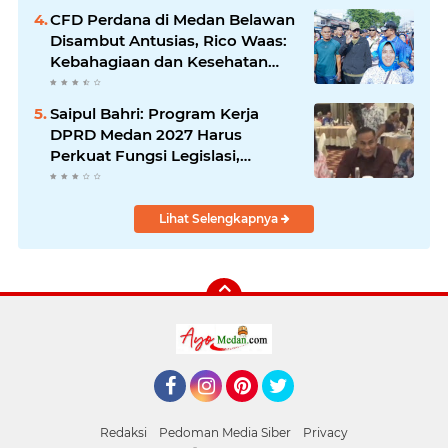
CFD Perdana di Medan Belawan
Disambut Antusias, Rico Waas:
Kebahagiaan dan Kesehatan
Harus Hadir di Seluruh Penjuru
Kota
Saipul Bahri: Program Kerja
DPRD Medan 2027 Harus
Perkuat Fungsi Legislasi,
Anggaran dan Pengawasan
Lihat Selengkapnya
Facebook
Instagram
Pinterest
Twitter
Redaksi
Pedoman Media Siber
Privacy