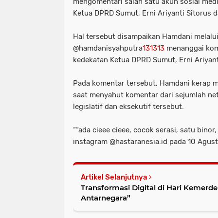
mengomentari salah satu akun sosial medi
Ketua DPRD Sumut, Erni Ariyanti Sitorus 
Hal tersebut disampaikan Hamdani melalui
@hamdanisyahputra
131313
menanggai kom
kedekatan Ketua DPRD Sumut, Erni Ariyan
Pada komentar tersebut, Hamdani kerap 
saat menyahut komentar dari sejumlah neti
legislatif dan eksekutif tersebut.
““ada cieee cieee, cocok serasi, satu binor
instagram @hastaranesia.id pada 10 Agust
Artikel Selanjutnya
Transformasi Digital di Hari Kemerd
Antarnegara”