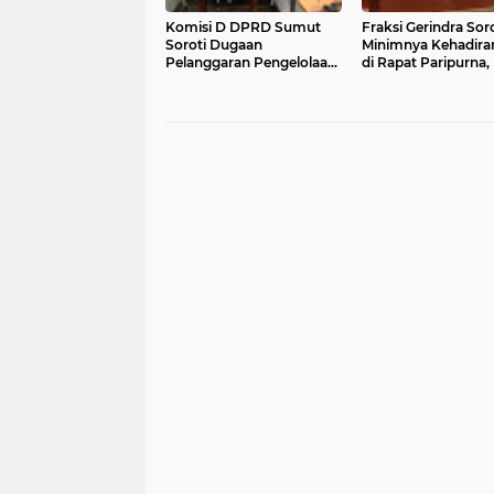
Komisi D DPRD Sumut
Fraksi Gerindra Soro
Soroti Dugaan
Minimnya Kehadir
Pelanggaran Pengelolaan
di Rapat Paripurna,
Limbah dan Pajak
Pemprov Sumut Pe
Sejumlah Restoran, APH
Kinerja dan Tata Kel
Akan Dilibatkan dalam
APBD 2025
RDP Lanjutan