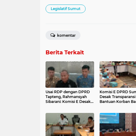
Legislatif Sumut
komentar
Berita Terkait
Usai RDP dengan DPRD
Komisi E DPRD Su
Tapteng, Rahmansyah
Desak Transparansi
Sibarani: Komisi E Desak
Bantuan Korban Ban
Transparansi Bantuan
Tapteng, Soroti Du
Banjir Tapteng
Penyimpangan
Penyaluran