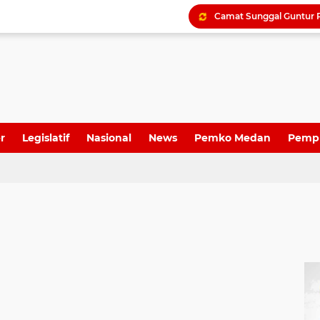
Dame Duma Kembali Sor
r
Legislatif
Nasional
News
Pemko Medan
Pemp