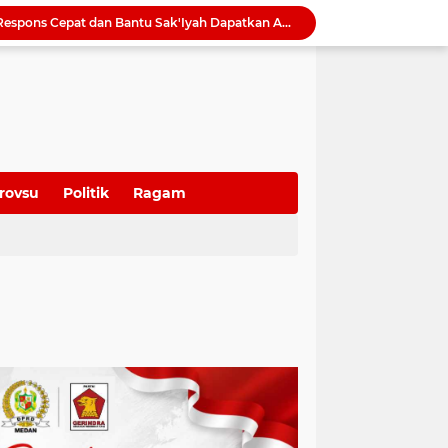
oti Mahalnya Biaya Konsultan PBG di Medan
Tinjau Bedah Rumah di Tanjung Selamat, Rico Waas Pastikan Hunian Warga Lebih Layak dan Sehat
Wong Chun Sen Tegaskan Sinergi DPRD dan Polres Belawan untuk Wujudkan Medan Utara Aman dan Kondusif
Bapenda Medan Tagih Rp1,4 Miliar Tunggakan Pajak dari 29 Wajib Pajak Sepanjang Juli 2026
Samsung Hadirkan Galaxy Z8 Series, Pilihan Smartphone Lipat untuk Beragam Gaya Hidup
Raker 2026 Ditutup, Erisda Hutasoit: DPRD Medan Matangkan Program Kerja 2027 dan Perkuat Tiga Fungsi Dewan
Tutup Diklat Manajemen Risiko, Harli Siregar Tekankan Lima Langkah Perkuat Tata Kelola Kejaksaan
Rico Waas Tunjuk Erfin Fachrur Razi sebagai Plh Sekda Medan, Tunggu Seleksi Pejabat Definitif
rovsu
Politik
Ragam
Tak Lagi Menunggu Laporan, Dinas SDABMBK Medan Jemput Bola Petakan Infrastruktur Bermasalah Lewat “Misi Energik”
Camat Sunggal Guntur Respons Cepat dan Bantu Sak'Iyah Dapatkan Akses Layanan Kesehatan