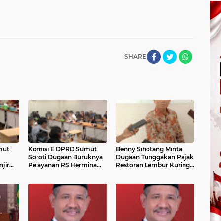
SHARE
mut
Komisi E DPRD Sumut
Benny Sihotang Minta
Soroti Dugaan Buruknya
Dugaan Tunggakan Pajak
jir
Pelayanan RS Hermina
Restoran Lembur Kuring
gaan
Medan, Desak Kerja Sama
Medan Ditelusuri
BPJS Dihentikan
Sementara