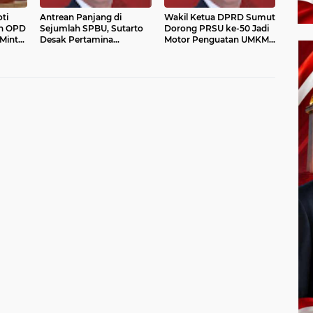
ti
Antrean Panjang di
Wakil Ketua DPRD Sumut
an OPD
Sejumlah SPBU, Sutarto
Dorong PRSU ke-50 Jadi
 Minta
Desak Pertamina
Motor Penguatan UMKM
rkuat
Pastikan Pasokan BBM di
dan Pariwisata Daerah
ola
Sumut Tetap Aman