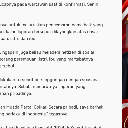
ucapnya pada wartawan saat di konfirmasi, Senin
kannya untuk meluruskan pencemaran nama baik yang
n, kalau laporan tersebut dilayangkan atas dasar
an, istri, dan ibu.
, ngapain juga beliau meladeni netizen di sosial
eorang perempuan, istri, ibu yang martabatnya
tersebut.
dilakukan tersebut bersinggungan dengan suasana
antahnya. Sebab, menurutnya. laporan yang
ahan pribadinya.
gan Musda Partai Golkar. Secara pribadi, saya berhak
 berlaku di Indonesia," tegasnya.
testasi Pemilihan legislatif 2024 di Sumut tersebut