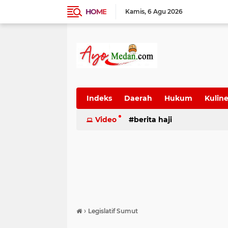
HOME
Kamis
6 Agu 2026
Indeks
Daerah
Hukum
Kuline
SUmatera Utara
Video
berita haji
Wisata
›
Legislatif Sumut