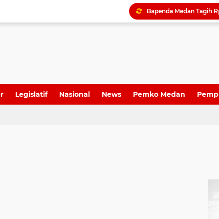
Dame Duma Kembali Sor
r
Legislatif
Nasional
News
Pemko Medan
Pemp