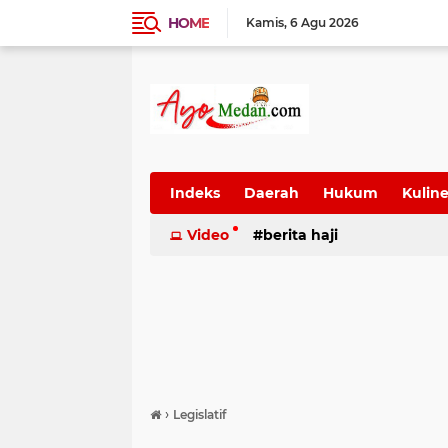
HOME
Kamis
6 Agu 2026
Indeks
Daerah
Hukum
Kuline
SUmatera Utara
Video
berita haji
Wisata
›
Legislatif