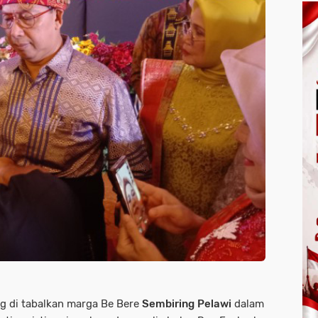
g di tabalkan marga Be Bere
Sembiring
Pelawi
dalam