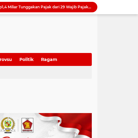
Samsung Hadirkan Galaxy Z8 Series, Pilihan Smartphone Lipat untuk Beragam Gaya Hidup
Raker 2026 Ditutup, Erisda Hutasoit: DPRD Medan Matangkan Program Kerja 2027 dan Perkuat Tiga Fungsi Dewan
Tutup Diklat Manajemen Risiko, Harli Siregar Tekankan Lima Langkah Perkuat Tata Kelola Kejaksaan
Rico Waas Tunjuk Erfin Fachrur Razi sebagai Plh Sekda Medan, Tunggu Seleksi Pejabat Definitif
Tutup Raker 2026, Wong Chun Sen: Hasil Rapat Segera Ditindaklanjuti untuk Jawab Keluhan Warga
Dame Duma: Raker DPRD Medan Harus Hasilkan Program Nyata untuk Kesejahteraan Masyarakat
oti Mahalnya Biaya Konsultan PBG di Medan
Tinjau Bedah Rumah di Tanjung Selamat, Rico Waas Pastikan Hunian Warga Lebih Layak dan Sehat
rovsu
Politik
Ragam
Wong Chun Sen Tegaskan Sinergi DPRD dan Polres Belawan untuk Wujudkan Medan Utara Aman dan Kondusif
Bapenda Medan Tagih Rp1,4 Miliar Tunggakan Pajak dari 29 Wajib Pajak Sepanjang Juli 2026