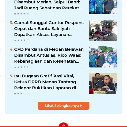
Disambut Meriah, Saipul Bahri:
Jadi Ruang Sehat dan Perekat
Kebersamaan Warga Medan
Utara
Camat Sunggal Guntur Respons
Cepat dan Bantu Sak'Iyah
Dapatkan Akses Layanan
Kesehatan
CFD Perdana di Medan Belawan
Disambut Antusias, Rico Waas:
Kebahagiaan dan Kesehatan
Harus Hadir di Seluruh Penjuru
Kota
Isu Dugaan Gratifikasi Viral,
Ketua DPRD Medan Tantang
Pelapor Buktikan Laporan di
KPK dan Kejagung
Lihat Selengkapnya