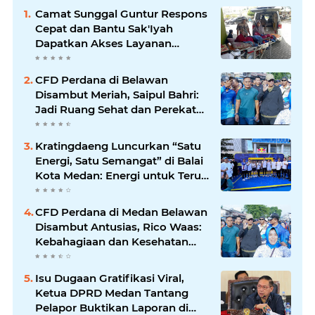
Camat Sunggal Guntur Respons
Cepat dan Bantu Sak'Iyah
Dapatkan Akses Layanan
Kesehatan
CFD Perdana di Belawan
Disambut Meriah, Saipul Bahri:
Jadi Ruang Sehat dan Perekat
Kebersamaan Warga Medan
Utara
Kratingdaeng Luncurkan “Satu
Energi, Satu Semangat” di Balai
Kota Medan: Energi untuk Terus
Bergerak Maju
CFD Perdana di Medan Belawan
Disambut Antusias, Rico Waas:
Kebahagiaan dan Kesehatan
Harus Hadir di Seluruh Penjuru
Kota
Isu Dugaan Gratifikasi Viral,
Ketua DPRD Medan Tantang
Pelapor Buktikan Laporan di