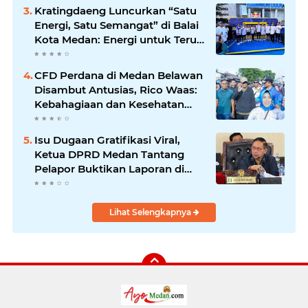
Utara
Kratingdaeng Luncurkan “Satu
Energi, Satu Semangat” di Balai
Kota Medan: Energi untuk Terus
Bergerak Maju
CFD Perdana di Medan Belawan
Disambut Antusias, Rico Waas:
Kebahagiaan dan Kesehatan
Harus Hadir di Seluruh Penjuru
Kota
Isu Dugaan Gratifikasi Viral,
Ketua DPRD Medan Tantang
Pelapor Buktikan Laporan di
KPK dan Kejagung
Lihat Selengkapnya