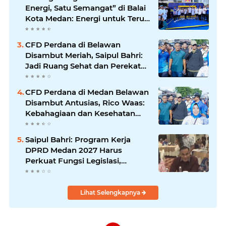
Energi, Satu Semangat” di Balai
Kota Medan: Energi untuk Terus
Bergerak Maju
CFD Perdana di Belawan
Disambut Meriah, Saipul Bahri:
Jadi Ruang Sehat dan Perekat
Kebersamaan Warga Medan
Utara
CFD Perdana di Medan Belawan
Disambut Antusias, Rico Waas:
Kebahagiaan dan Kesehatan
Harus Hadir di Seluruh Penjuru
Kota
Saipul Bahri: Program Kerja
DPRD Medan 2027 Harus
Perkuat Fungsi Legislasi,
Anggaran dan Pengawasan
Lihat Selengkapnya