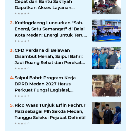
Cepat dan Bantu Sak'Iyah
Dapatkan Akses Layanan
Kesehatan
Kratingdaeng Luncurkan “Satu
Energi, Satu Semangat” di Balai
Kota Medan: Energi untuk Terus
Bergerak Maju
CFD Perdana di Belawan
Disambut Meriah, Saipul Bahri:
Jadi Ruang Sehat dan Perekat
Kebersamaan Warga Medan
Utara
Saipul Bahri: Program Kerja
DPRD Medan 2027 Harus
Perkuat Fungsi Legislasi,
Anggaran dan Pengawasan
Rico Waas Tunjuk Erfin Fachrur
Razi sebagai Plh Sekda Medan,
Tunggu Seleksi Pejabat Definitif