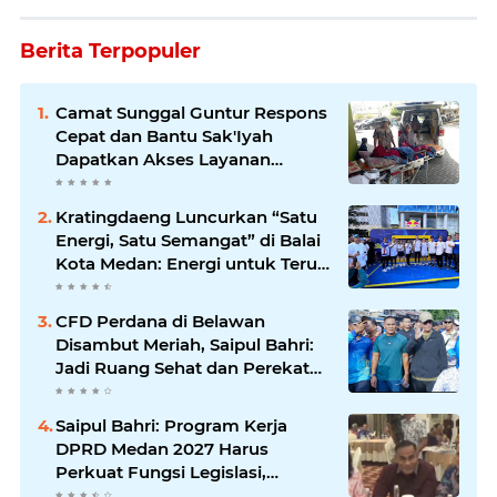
Berita Terpopuler
Camat Sunggal Guntur Respons
Cepat dan Bantu Sak'Iyah
Dapatkan Akses Layanan
Kesehatan
Kratingdaeng Luncurkan “Satu
Energi, Satu Semangat” di Balai
Kota Medan: Energi untuk Terus
Bergerak Maju
CFD Perdana di Belawan
Disambut Meriah, Saipul Bahri:
Jadi Ruang Sehat dan Perekat
Kebersamaan Warga Medan
Utara
Saipul Bahri: Program Kerja
DPRD Medan 2027 Harus
Perkuat Fungsi Legislasi,
Anggaran dan Pengawasan