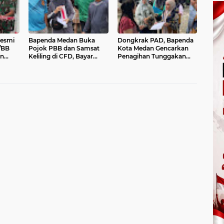
Resmi
Bapenda Medan Buka
Dongkrak PAD, Bapenda
/BB
Pojok PBB dan Samsat
Kota Medan Gencarkan
an
Keliling di CFD, Bayar
Penagihan Tunggakan
arga
Pajak Sambil Olahraga
Pajak dan Perkuat
Nikmati Diskon hingga 75
Kepatuhan Wajib Pajak
Persen