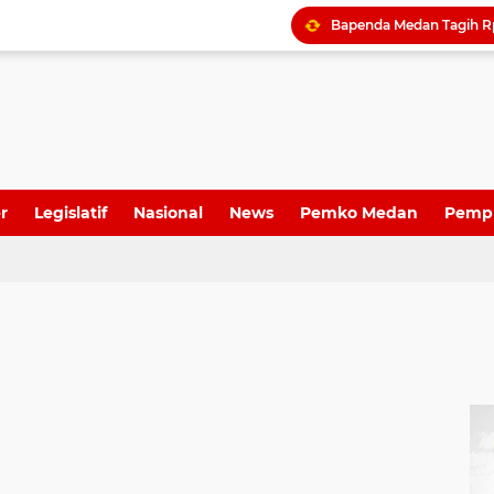
Dame Duma Kembali Sor
r
Legislatif
Nasional
News
Pemko Medan
Pemp