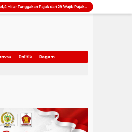
Bapenda Medan Tagih Rp1,4 Miliar Tunggakan Pajak dari 29 Wajib Pajak Sepanjang Juli 2026
Samsung Hadirkan Galaxy Z8 Series, Pilihan Smartphone Lipat untuk Beragam Gaya Hidup
Raker 2026 Ditutup, Erisda Hutasoit: DPRD Medan Matangkan Program Kerja 2027 dan Perkuat Tiga Fungsi Dewan
Tutup Diklat Manajemen Risiko, Harli Siregar Tekankan Lima Langkah Perkuat Tata Kelola Kejaksaan
Rico Waas Tunjuk Erfin Fachrur Razi sebagai Plh Sekda Medan, Tunggu Seleksi Pejabat Definitif
Tutup Raker 2026, Wong Chun Sen: Hasil Rapat Segera Ditindaklanjuti untuk Jawab Keluhan Warga
Camat Sunggal Guntur Respons Cepat dan Bantu Sak'Iyah Dapatkan Akses Layanan Kesehatan
oti Mahalnya Biaya Konsultan PBG di Medan
rovsu
Politik
Ragam
Tinjau Bedah Rumah di Tanjung Selamat, Rico Waas Pastikan Hunian Warga Lebih Layak dan Sehat
Wong Chun Sen Tegaskan Sinergi DPRD dan Polres Belawan untuk Wujudkan Medan Utara Aman dan Kondusif