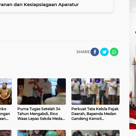
yanan dan Kesiapsiagaan Aparatur
SHARE
mko
Purna Tugas Setelah 34
Perkuat Tata Kelola Pajak
ungan
Tahun Mengabdi, Rico
Daerah, Bapenda Medan
aan
Waas Lepas Sekda Medan
Gandeng Kanwil
ung
Wirya Alrahman
Kemenkum Sumut