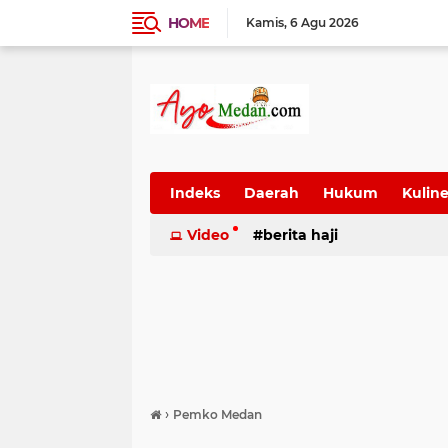
HOME
Kamis
6 Agu 2026
Indeks
Daerah
Hukum
Kuline
SUmatera Utara
Video
berita haji
Wisata
›
Pemko Medan