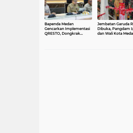
Bapenda Medan
Jembatan Garuda 
Gencarkan Implementasi
Dibuka, Pangdam I
QRESTO, Dongkrak
dan Wali Kota Med
Kepatuhan Wajib Pajak
Akhiri Penantian W
dan PAD
Sukadamai