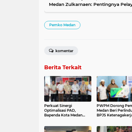
Medan Zulkarnaen: Pentingnya Pela
Pemko Medan
komentar
Berita Terkait
Perkuat Sinergi
PWPM Dorong Pe
Optimalisasi PAD,
Medan Beri Perlind
Bapenda Kota Medan
BPJS Ketenagakerj
Jalin Kolaborasi dengan
bagi 16.000 Pemul
Kanwil DJP Sumut I