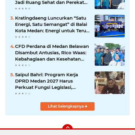
Jadi Ruang Sehat dan Perekat
Kebersamaan Warga Medan
Utara
Kratingdaeng Luncurkan “Satu
Energi, Satu Semangat” di Balai
Kota Medan: Energi untuk Terus
Bergerak Maju
CFD Perdana di Medan Belawan
Disambut Antusias, Rico Waas:
Kebahagiaan dan Kesehatan
Harus Hadir di Seluruh Penjuru
Kota
Saipul Bahri: Program Kerja
DPRD Medan 2027 Harus
Perkuat Fungsi Legislasi,
Anggaran dan Pengawasan
Lihat Selengkapnya