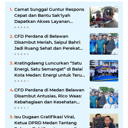
Camat Sunggal Guntur Respons
Cepat dan Bantu Sak'Iyah
Dapatkan Akses Layanan
Kesehatan
CFD Perdana di Belawan
Disambut Meriah, Saipul Bahri:
Jadi Ruang Sehat dan Perekat
Kebersamaan Warga Medan
Utara
Kratingdaeng Luncurkan “Satu
Energi, Satu Semangat” di Balai
Kota Medan: Energi untuk Terus
Bergerak Maju
CFD Perdana di Medan Belawan
Disambut Antusias, Rico Waas:
Kebahagiaan dan Kesehatan
Harus Hadir di Seluruh Penjuru
Kota
Isu Dugaan Gratifikasi Viral,
Ketua DPRD Medan Tantang