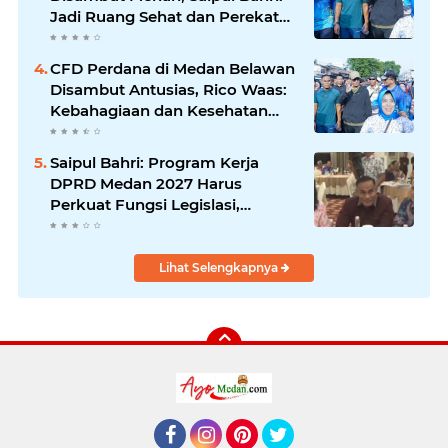
Jadi Ruang Sehat dan Perekat
Kebersamaan Warga Medan
Utara
CFD Perdana di Medan Belawan
Disambut Antusias, Rico Waas:
Kebahagiaan dan Kesehatan
Harus Hadir di Seluruh Penjuru
Kota
Saipul Bahri: Program Kerja
DPRD Medan 2027 Harus
Perkuat Fungsi Legislasi,
Anggaran dan Pengawasan
Lihat Selengkapnya