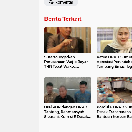
komentar
Berita Terkait
Sutarto Ingatkan
Ketua DPRD Sumu
Perusahaan Wajib Bayar
Apresiasi Penindak
THR Tepat Waktu,
Tambang Emas Ilega
Pemprov Siapkan
Sungai Batang Gadi
Pengawasan dan Posko
Pengaduan
Usai RDP dengan DPRD
Komisi E DPRD Su
Tapteng, Rahmansyah
Desak Transparansi
Sibarani: Komisi E Desak
Bantuan Korban Ban
Transparansi Bantuan
Tapteng, Soroti Du
Banjir Tapteng
Penyimpangan
Penyaluran