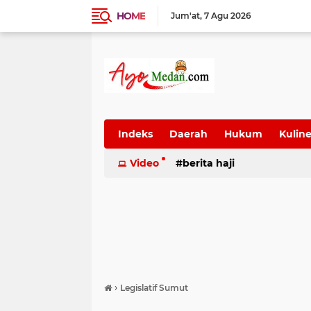
HOME
Jum'at
7 Agu 2026
Indeks
Daerah
Hukum
Kuline
SUmatera Utara
Video
berita haji
Wisata
›
Legislatif Sumut