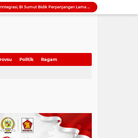
QRESTO Kemandirian Fiskal di Medan dan Deli Serdang, BI Sumut Dorong PAD Naik Tanpa Menaikkan Pajak
Ekonomi Global Melambat, BI Optimistis Ekonomi Sumut 2026 Tumbuh hingga 5,7 Persen
Serapan Anggaran Terendah, Inspektorat 'Warning' Kinerja Kadis Perkimcikataru Medan
Ketua DPRD Sumut Ajak Warga Kibarkan Bendera Merah Putih Sambut HUT ke-81 Kemerdekaan RI
Harmonisasi Ranperda Pajak dan Retribusi, Erisda: Sekretariat DPRD Medan Perkuat Kepastian Hukum Regulasi Daerah
Sutarto Targetkan Banteng Sumut Merah FC Harumkan Nama Sumut di Soekarno Cup 2026
Tak Lagi Menunggu Laporan, Dinas SDABMBK Medan Jemput Bola Petakan Infrastruktur Bermasalah Lewat “Misi Energik”
Camat Sunggal Guntur Respons Cepat dan Bantu Sak'Iyah Dapatkan Akses Layanan Kesehatan
rovsu
Politik
Ragam
QRESTO Jadi Andalan Medan di APEKSI Leadership Dialogue 2026, Digitalisasi Pajak Restoran Diklaim Pertama di Indonesia
Dorong Paket Wisata Terintegrasi, BI Sumut Bidik Perpanjangan Lama Tinggal Wisatawan di Medan