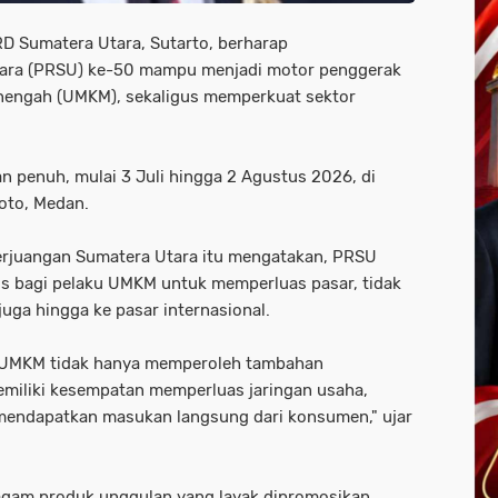
RD Sumatera Utara, Sutarto, berharap
tara (PRSU) ke-50 mampu menjadi motor penggerak
nengah (UMKM), sekaligus memperkuat sektor
 penuh, mulai 3 Juli hingga 2 Agustus 2026, di
oto, Medan.
erjuangan Sumatera Utara itu mengatakan, PRSU
is bagi pelaku UMKM untuk memperluas pasar, tidak
 juga hingga ke pasar internasional.
ku UMKM tidak hanya memperoleh tambahan
memiliki kesempatan memperluas jaringan usaha,
mendapatkan masukan langsung dari konsumen," ujar
agam produk unggulan yang layak dipromosikan