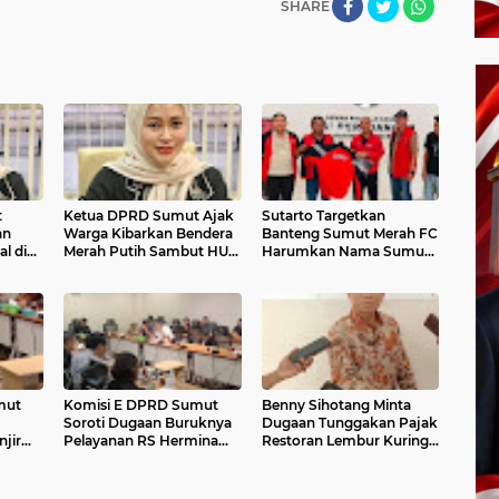
SHARE
t
Ketua DPRD Sumut Ajak
Sutarto Targetkan
an
Warga Kibarkan Bendera
Banteng Sumut Merah FC
l di
Merah Putih Sambut HUT
Harumkan Nama Sumut
s
ke-81 Kemerdekaan RI
di Soekarno Cup 2026
mut
Komisi E DPRD Sumut
Benny Sihotang Minta
Soroti Dugaan Buruknya
Dugaan Tunggakan Pajak
jir
Pelayanan RS Hermina
Restoran Lembur Kuring
gaan
Medan, Desak Kerja Sama
Medan Ditelusuri
BPJS Dihentikan
Sementara