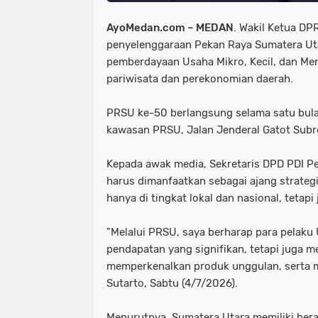
AyoMedan.com – MEDAN
. Wakil Ketua DP
penyelenggaraan Pekan Raya Sumatera U
pemberdayaan Usaha Mikro, Kecil, dan Me
pariwisata dan perekonomian daerah.
PRSU ke-50 berlangsung selama satu bulan
kawasan PRSU, Jalan Jenderal Gatot Subr
Kepada awak media, Sekretaris DPD PDI P
harus dimanfaatkan sebagai ajang strateg
hanya di tingkat lokal dan nasional, tetapi
"Melalui PRSU, saya berharap para pela
pendapatan yang signifikan, tetapi juga 
memperkenalkan produk unggulan, serta 
Sutarto, Sabtu (4/7/2026).
Menurutnya, Sumatera Utara memiliki ber