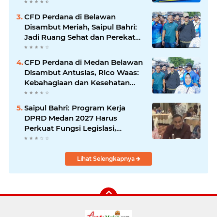
Bergerak Maju
CFD Perdana di Belawan
Disambut Meriah, Saipul Bahri:
Jadi Ruang Sehat dan Perekat
Kebersamaan Warga Medan
Utara
CFD Perdana di Medan Belawan
Disambut Antusias, Rico Waas:
Kebahagiaan dan Kesehatan
Harus Hadir di Seluruh Penjuru
Kota
Saipul Bahri: Program Kerja
DPRD Medan 2027 Harus
Perkuat Fungsi Legislasi,
Anggaran dan Pengawasan
Lihat Selengkapnya