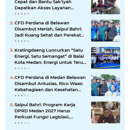
Cepat dan Bantu Sak'Iyah
Dapatkan Akses Layanan
Kesehatan
CFD Perdana di Belawan
Disambut Meriah, Saipul Bahri:
Jadi Ruang Sehat dan Perekat
Kebersamaan Warga Medan
Utara
Kratingdaeng Luncurkan “Satu
Energi, Satu Semangat” di Balai
Kota Medan: Energi untuk Terus
Bergerak Maju
CFD Perdana di Medan Belawan
Disambut Antusias, Rico Waas:
Kebahagiaan dan Kesehatan
Harus Hadir di Seluruh Penjuru
Kota
Saipul Bahri: Program Kerja
DPRD Medan 2027 Harus
Perkuat Fungsi Legislasi,
Anggaran dan Pengawasan