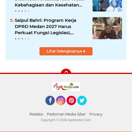
Kebahagiaan dan Kesehatan
Harus Hadir di Seluruh Penjuru
Kota
Saipul Bahri: Program Kerja
DPRD Medan 2027 Harus
Perkuat Fungsi Legislasi,
Anggaran dan Pengawasan
Lihat Selengkapnya
Facebook
Instagram
Pinterest
Twitter
Redaksi
Pedoman Media Siber
Privacy
Copyright ©
2026 AyoMedan.Com