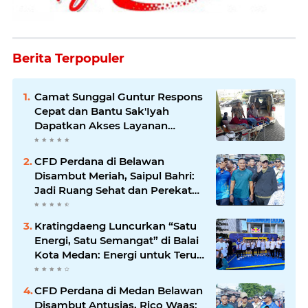
Berita Terpopuler
Camat Sunggal Guntur Respons
Cepat dan Bantu Sak'Iyah
Dapatkan Akses Layanan
Kesehatan
CFD Perdana di Belawan
Disambut Meriah, Saipul Bahri:
Jadi Ruang Sehat dan Perekat
Kebersamaan Warga Medan
Utara
Kratingdaeng Luncurkan “Satu
Energi, Satu Semangat” di Balai
Kota Medan: Energi untuk Terus
Bergerak Maju
CFD Perdana di Medan Belawan
Disambut Antusias, Rico Waas: