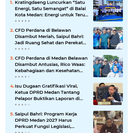
Kratingdaeng Luncurkan “Satu
Energi, Satu Semangat” di Balai
Kota Medan: Energi untuk Terus
Bergerak Maju
CFD Perdana di Belawan
Disambut Meriah, Saipul Bahri:
Jadi Ruang Sehat dan Perekat
Kebersamaan Warga Medan
Utara
CFD Perdana di Medan Belawan
Disambut Antusias, Rico Waas:
Kebahagiaan dan Kesehatan
Harus Hadir di Seluruh Penjuru
Kota
Isu Dugaan Gratifikasi Viral,
Ketua DPRD Medan Tantang
Pelapor Buktikan Laporan di
KPK dan Kejagung
Saipul Bahri: Program Kerja
DPRD Medan 2027 Harus
Perkuat Fungsi Legislasi,
Anggaran dan Pengawasan