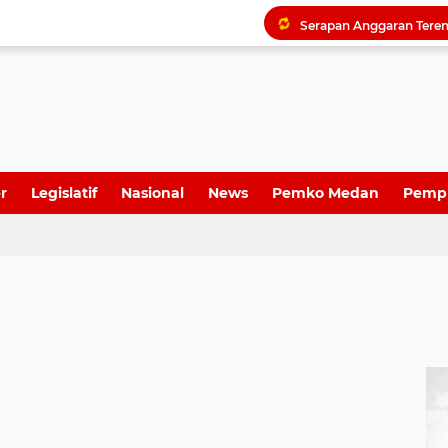
Dame Duma Kembali Sor
r
Legislatif
Nasional
News
Pemko Medan
Pemp