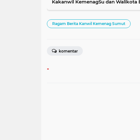
Kakanwil KemenagSu dan Walikota Bi
Ragam Berita Kanwil Kemenag Sumut
komentar
-