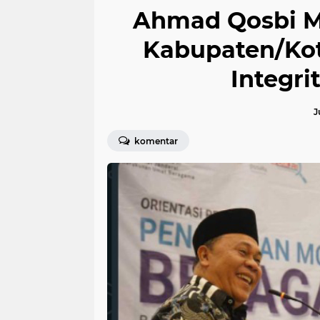
Ahmad Qosbi M
Kabupaten/Kot
Integri
J
komentar