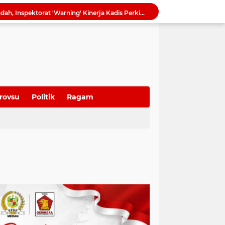
Serapan Anggaran Terendah, Inspektorat 'Warning' Kinerja Kadis Perkimcikataru Medan
Ketua DPRD Sumut Ajak Warga Kibarkan Bendera Merah Putih Sambut HUT ke-81 Kemerdekaan RI
Harmonisasi Ranperda Pajak dan Retribusi, Erisda: Sekretariat DPRD Medan Perkuat Kepastian Hukum Regulasi Daerah
Sutarto Targetkan Banteng Sumut Merah FC Harumkan Nama Sumut di Soekarno Cup 2026
Tak Lagi Menunggu Laporan, Dinas SDABMBK Medan Jemput Bola Petakan Infrastruktur Bermasalah Lewat “Misi Energik”
Camat Sunggal Guntur Respons Cepat dan Bantu Sak'Iyah Dapatkan Akses Layanan Kesehatan
oti Mahalnya Biaya Konsultan PBG di Medan
Dorong Paket Wisata Terintegrasi, BI Sumut Bidik Perpanjangan Lama Tinggal Wisatawan di Medan
rovsu
Politik
Ragam
QRESTO Kemandirian Fiskal di Medan dan Deli Serdang, BI Sumut Dorong PAD Naik Tanpa Menaikkan Pajak
Ekonomi Global Melambat, BI Optimistis Ekonomi Sumut 2026 Tumbuh hingga 5,7 Persen