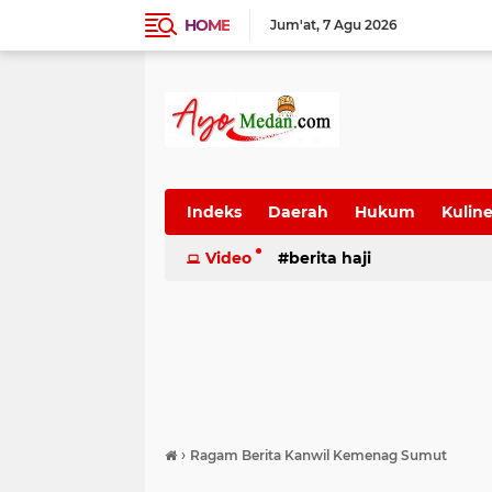
HOME
Jum'at
7 Agu 2026
Indeks
Daerah
Hukum
Kuline
SUmatera Utara
Video
berita haji
Wisata
›
Ragam Berita Kanwil Kemenag Sumut